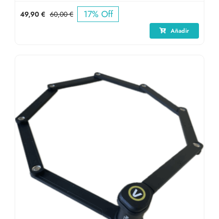
17% Off
49,90
€
60,00
€
El
El
precio
precio
Añadir
original
actual
era:
es:
60,00 €.
49,90 €.