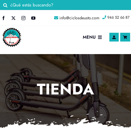
Saltar
Buscar:
al
946 52 66 87
info@ciclosdeusto.com
contenido
MENU
INICIO
Nosotros
TIENDA
TIENDA ONLINE
Blog
Contacto