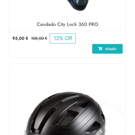
Candado City Lock 360 PRO
12% Off
95,00
€
108,00
€
El
El
precio
precio
Añadir
original
actual
era:
es:
108,00 €.
95,00 €.