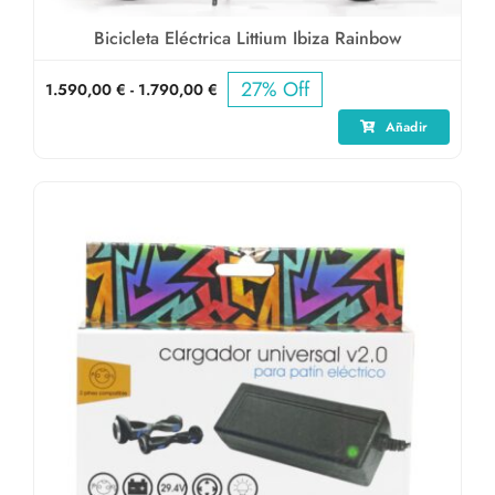
Bicicleta Eléctrica Littium Ibiza Rainbow
27% Off
Rango
1.590,00
€
-
1.790,00
€
de
Añadir
precios:
desde
1.590,00 €
hasta
1.790,00 €