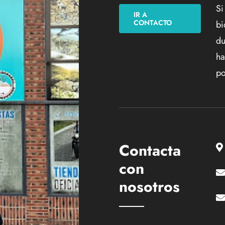
Si
IR A
CONTACTO
bi
du
ha
po
Contacta
con
nosotros