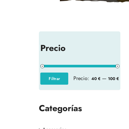
Precio
Precio:
—
Filtrar
40 €
100 €
Precio
Precio
mínimo
máximo
Categorías