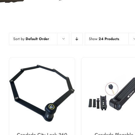
Sort by
Default Order
Show
24 Products
Candado City Lock 360
Candado Plegable