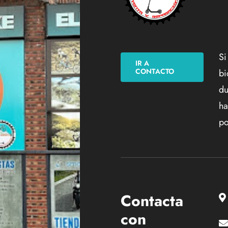
Si
IR A
CONTACTO
bi
du
ha
po
Contacta
con