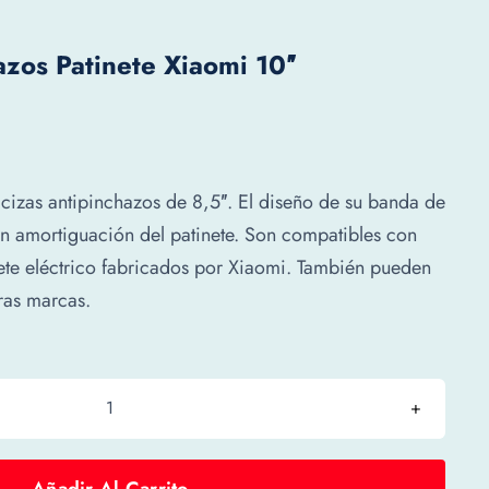
zos Patinete Xiaomi 10″
izas antipinchazos de 8,5″. El diseño de su banda de
n amortiguación del patinete. Son compatibles con
ete eléctrico fabricados por Xiaomi. También pueden
tras marcas.
Ruedas
antipinchazos
patinete
Añadir Al Carrito