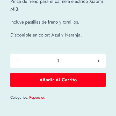
Pinza de freno para el patinete eléctrico Xiaomi
Mi3.
Incluye pastillas de freno y tornillos.
Disponible en color: Azul y Naranja.
Pinza
de
freno
Añadir Al Carrito
Mi3
cantidad
Categories:
Repuestos