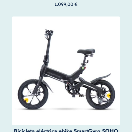
1.099,00
€
Bicicleta eléctrica ebike SmartGyro SOHO