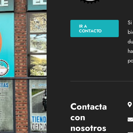
Si
IR A
CONTACTO
bi
du
ha
po
Contacta
con
nosotros