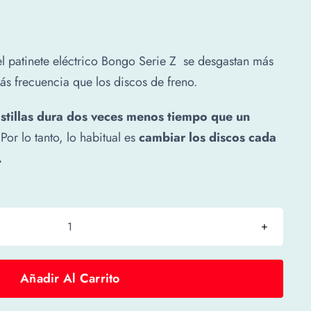
 el patinete eléctrico Bongo Serie Z se desgastan más
s frecuencia que los discos de freno.
stillas
dura dos veces menos tiempo que un
 Por lo tanto, lo habitual es
cambiar los discos cada
.
Pastillas
freno
Bongo
Añadir Al Carrito
Serie