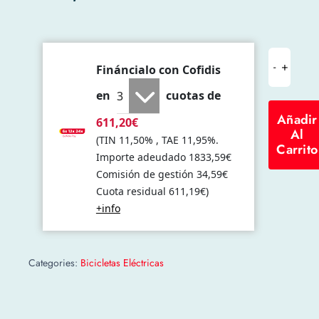
Fináncialo con Cofidis
NCM
en
cuotas de
Venice
Plus
Añadir
611,20
€
Al
28"
(
TIN
11,50
% , TAE
11,95
%.
Carrito
E-
Importe adeudado
1833,59
€
Bike,
Comisión de gestión
34,59
€
Cuota residual
611,19
€)
Urban
+info
cantida
Categories:
Bicicletas Eléctricas