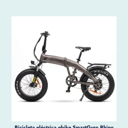
Bicicleta eléctrica ebike SmartGyro Rhino