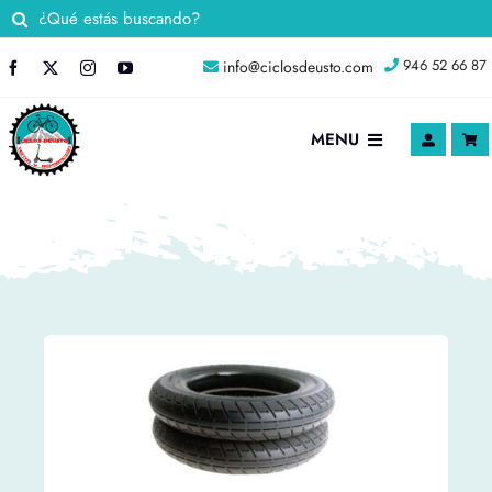
Saltar
Buscar:
al
946 52 66 87
info@ciclosdeusto.com
contenido
MENU
INICIO
Nosotros
TIENDA ONLINE
Blog
Contacto