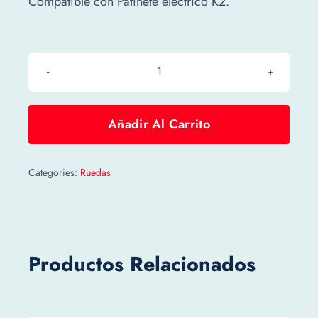
Compatible con Patinete eléctrico K2.
CUBIERTA
(tubeless)
10×2.70
Añadir Al Carrito
cantidad
Categories:
Ruedas
Productos Relacionados