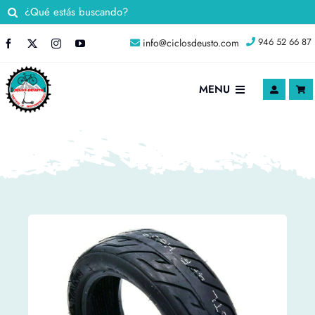
Saltar
Buscar:
al
946 52 66 87
info@ciclosdeusto.com
contenido
MENU
INICIO
Nosotros
TIENDA ONLINE
Blog
Contacto