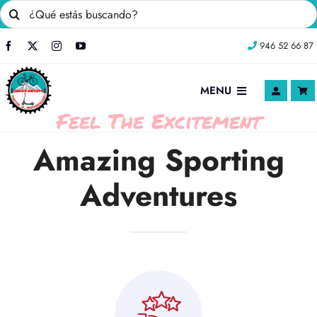
Saltar
Buscar:
al
946 52 66 87
contenido
MENU
Feel The Excitement
INICIO
Amazing Sporting
Nosotros
Adventures
TIENDA ONLINE
Blog
Contacto