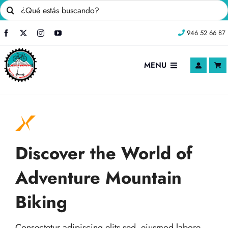
Saltar
Buscar:
al
946 52 66 87
contenido
MENU
INICIO
Nosotros
Discover the World of
TIENDA ONLINE
Adventure Mountain
Blog
Biking
Contacto
Consectetur adipiscing elits sed eiusmod labore